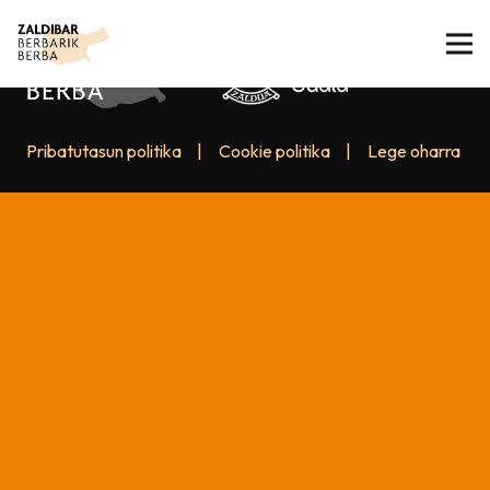
Pribatutasun politika
|
Cookie politika
|
Lege oharra