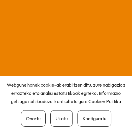
Webgune honek cookie-ak erabiltzen ditu, zure nabigazioa
errazteko eta analisi estatistikoak egiteko. Informazio
gehiago nahi baduzu, kontsultatu gure
Cookien Politika
Onartu
Ukatu
Konfiguratu