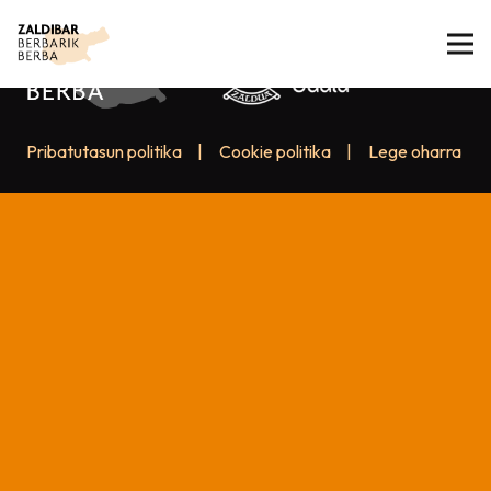
Pribatutasun politika
|
Cookie politika
|
Lege oharra