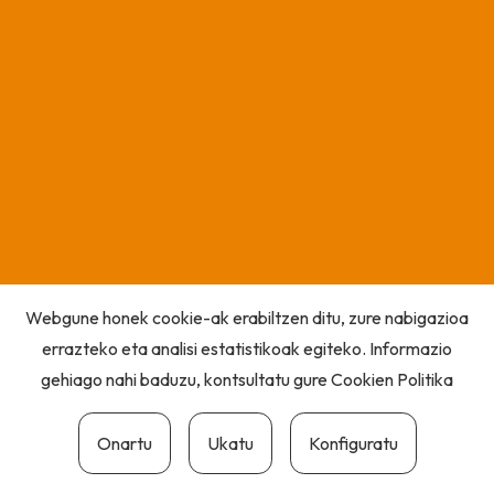
Webgune honek cookie-ak erabiltzen ditu, zure nabigazioa
errazteko eta analisi estatistikoak egiteko. Informazio
gehiago nahi baduzu, kontsultatu gure
Cookien Politika
Onartu
Ukatu
Konfiguratu