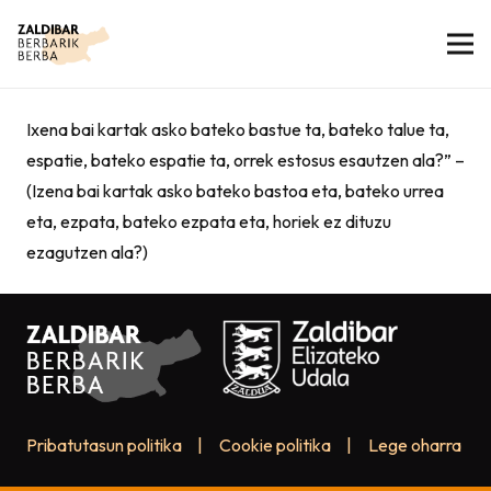
Ixena bai kartak asko bateko bastue ta, bateko talue ta,
espatie, bateko espatie ta, orrek estosus esautzen ala?” –
(Izena bai kartak asko bateko bastoa eta, bateko urrea
eta, ezpata, bateko ezpata eta, horiek ez dituzu
ezagutzen ala?)
Pribatutasun politika
|
Cookie politika
|
Lege oharra