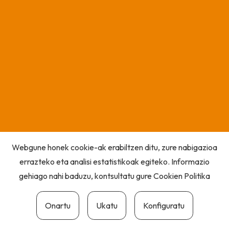
Webgune honek cookie-ak erabiltzen ditu, zure nabigazioa
errazteko eta analisi estatistikoak egiteko. Informazio
gehiago nahi baduzu, kontsultatu gure
Cookien Politika
Onartu
Ukatu
Konfiguratu