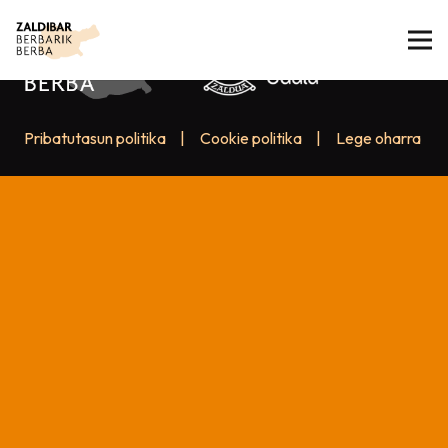
Pribatutasun politika
|
Cookie politika
|
Lege oharra