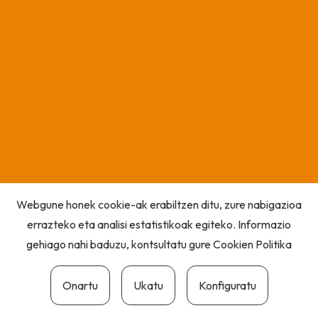
Webgune honek cookie-ak erabiltzen ditu, zure nabigazioa
errazteko eta analisi estatistikoak egiteko. Informazio
gehiago nahi baduzu, kontsultatu gure
Cookien Politika
Onartu
Ukatu
Konfiguratu