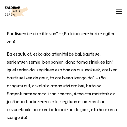
Bautisuen be oixe itte san” – (Bataioan ere horixe egiten
zen)
Ba esautu ot, eskolako atien itxi be bai, bautisue,
sarjentuen semie, ixen sanien, dana ta maistriek es jan!
iguel serien da, segiduen esa ban an ausunakuek, aretxen
bautisue ixen da gaur, ta aretxena ixengo da” – (Ba
ezagutu dut, eskolako atean utzi ere bai, bataioa,
Sarjentuaren semea, izan zenean, dena eta maistrak ez
jan! beharbada zerean eta, segituan esan zuen han
auzunekoak, harexen bataioa izan da gaur, eta harexena
izango da)