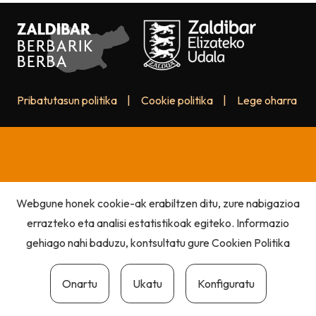
Pribatutasun politika
|
Cookie politika
|
Lege oharra
Webgune honek cookie-ak erabiltzen ditu, zure nabigazioa
errazteko eta analisi estatistikoak egiteko. Informazio
gehiago nahi baduzu, kontsultatu gure
Cookien Politika
Onartu
Ukatu
Konfiguratu