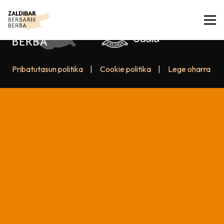
Pribatutasun politika
|
Cookie politika
|
Lege oharra