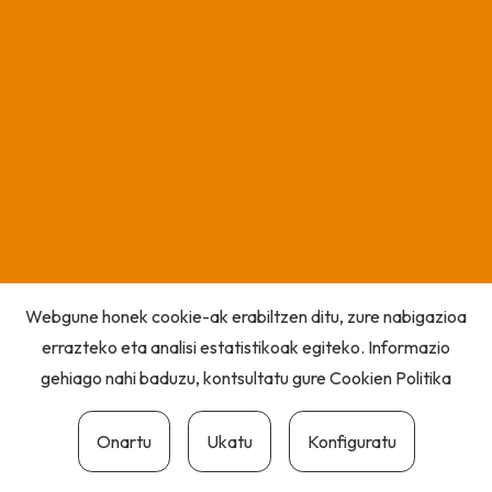
Webgune honek cookie-ak erabiltzen ditu, zure nabigazioa
errazteko eta analisi estatistikoak egiteko. Informazio
gehiago nahi baduzu, kontsultatu gure
Cookien Politika
Onartu
Ukatu
Konfiguratu