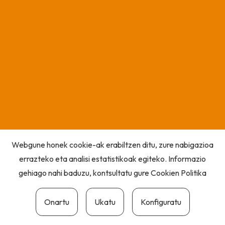
Webgune honek cookie-ak erabiltzen ditu, zure nabigazioa
errazteko eta analisi estatistikoak egiteko. Informazio
gehiago nahi baduzu, kontsultatu gure
Cookien Politika
Onartu
Ukatu
Konfiguratu