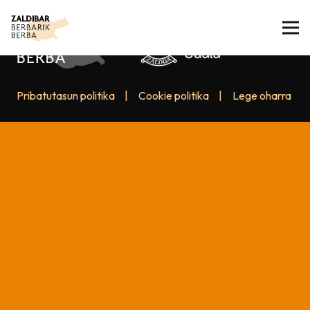
Pribatutasun politika
|
Cookie politika
|
Lege oharra