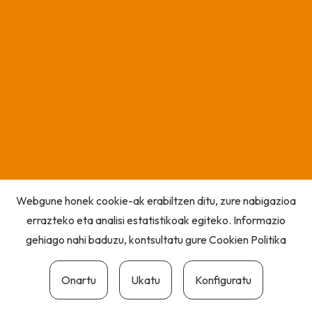
Webgune honek cookie-ak erabiltzen ditu, zure nabigazioa
errazteko eta analisi estatistikoak egiteko. Informazio
gehiago nahi baduzu, kontsultatu gure
Cookien Politika
Onartu
Ukatu
Konfiguratu