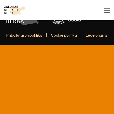
Pribatutasun politika
|
Cookie politika
|
Lege oharra