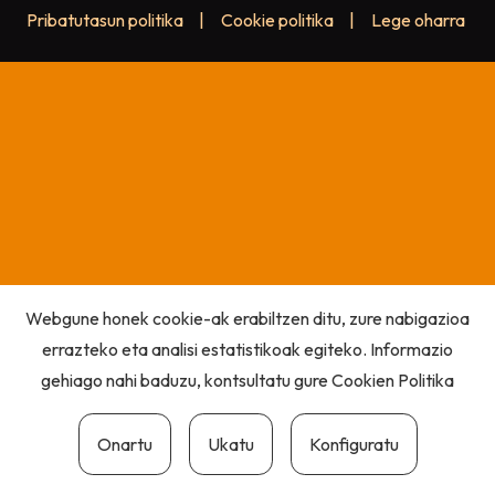
Pribatutasun politika
|
Cookie politika
|
Lege oharra
Webgune honek cookie-ak erabiltzen ditu, zure nabigazioa
errazteko eta analisi estatistikoak egiteko. Informazio
gehiago nahi baduzu, kontsultatu gure
Cookien Politika
Onartu
Ukatu
Konfiguratu