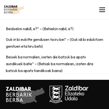
Beidxekin nabill, e?” – (Behiekin nabil, e?)
Guk iri bi eukitte gendusen ta iru bei” – (Guk idi bi edukitzen
genituen eta hiru behi)
Beixek ba normalien, ixeten die batzuk ba apatx
aundikuek bañe” – (Behiak ba normalean, izaten dira
batzuk ba apatx handikoak baina)