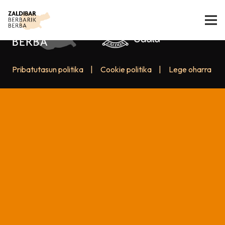
Pribatutasun politika
|
Cookie politika
|
Lege oharra