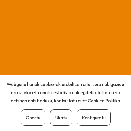
Webgune honek cookie-ak erabiltzen ditu, zure nabigazioa
errazteko eta analisi estatistikoak egiteko. Informazio
gehiago nahi baduzu, kontsultatu gure
Cookien Politika
Onartu
Ukatu
Konfiguratu