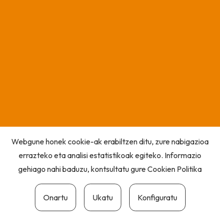
Webgune honek cookie-ak erabiltzen ditu, zure nabigazioa
errazteko eta analisi estatistikoak egiteko. Informazio
gehiago nahi baduzu, kontsultatu gure
Cookien Politika
Onartu
Ukatu
Konfiguratu