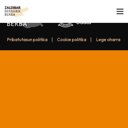
Pribatutasun politika
|
Cookie politika
|
Lege oharra