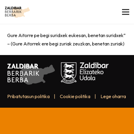
Gure Aitorre pe begi suridxek eukesan, benetan suridxek”
– (Gure Aitorrek ere begi zuriak zeuzkan, benetan zuriak)
Pribatutasun politika
|
Cookie politika
|
Lege oharra