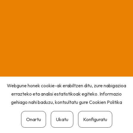
Webgune honek cookie-ak erabiltzen ditu, zure nabigazioa
errazteko eta analisi estatistikoak egiteko. Informazio
gehiago nahi baduzu, kontsultatu gure
Cookien Politika
Onartu
Ukatu
Konfiguratu