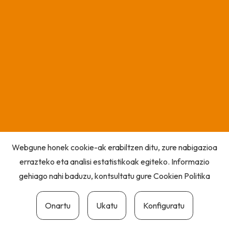
Webgune honek cookie-ak erabiltzen ditu, zure nabigazioa
errazteko eta analisi estatistikoak egiteko. Informazio
gehiago nahi baduzu, kontsultatu gure
Cookien Politika
Onartu
Ukatu
Konfiguratu