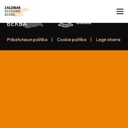
Pribatutasun politika
|
Cookie politika
|
Lege oharra