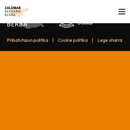
Pribatutasun politika
|
Cookie politika
|
Lege oharra