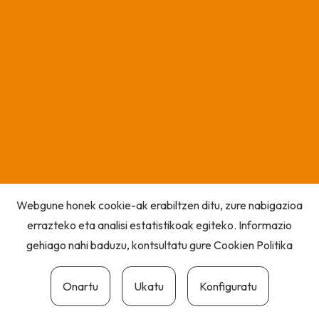
Webgune honek cookie-ak erabiltzen ditu, zure nabigazioa
errazteko eta analisi estatistikoak egiteko. Informazio
gehiago nahi baduzu, kontsultatu gure
Cookien Politika
Onartu
Ukatu
Konfiguratu