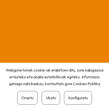
Webgune honek cookie-ak erabiltzen ditu, zure nabigazioa
errazteko eta analisi estatistikoak egiteko. Informazio
gehiago nahi baduzu, kontsultatu gure
Cookien Politika
Onartu
Ukatu
Konfiguratu