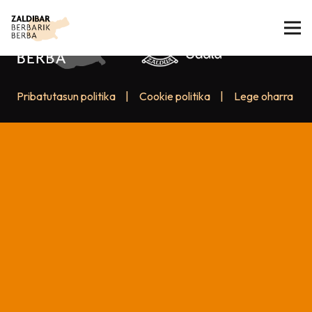
Pribatutasun politika
|
Cookie politika
|
Lege oharra