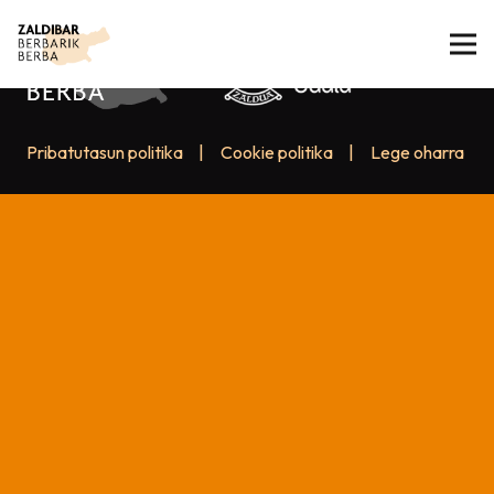
Pribatutasun politika
|
Cookie politika
|
Lege oharra