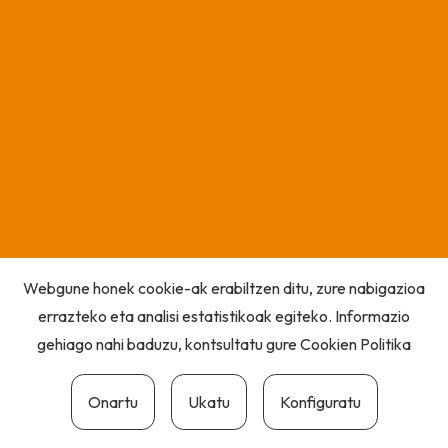
Webgune honek cookie-ak erabiltzen ditu, zure nabigazioa
errazteko eta analisi estatistikoak egiteko. Informazio
gehiago nahi baduzu, kontsultatu gure
Cookien Politika
Onartu
Ukatu
Konfiguratu