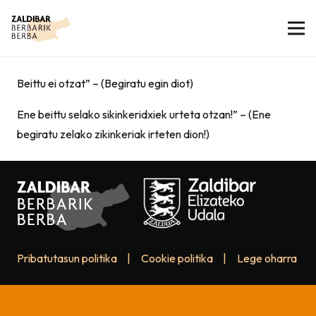
Beittu ei otzat” – (Begiratu egin diot)
Ene beittu selako sikinkeridxiek urteta otzan!” – (Ene
begiratu zelako zikinkeriak irteten dion!)
Pribatutasun politika
|
Cookie politika
|
Lege oharra