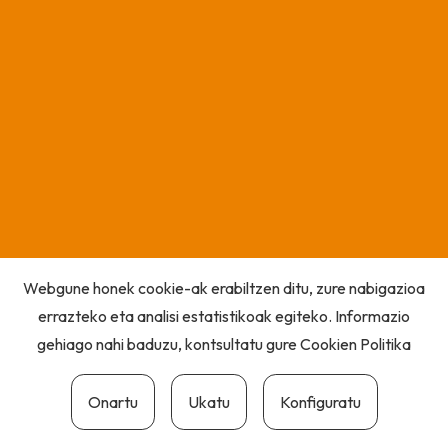
Webgune honek cookie-ak erabiltzen ditu, zure nabigazioa
errazteko eta analisi estatistikoak egiteko. Informazio
gehiago nahi baduzu, kontsultatu gure
Cookien Politika
Onartu
Ukatu
Konfiguratu