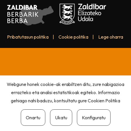
Pribatutasun politika
|
Cookie politika
|
Lege oharra
Webgune honek cookie-ak erabiltzen ditu, zure nabigazioa
errazteko eta analisi estatistikoak egiteko. Informazio
gehiago nahi baduzu, kontsultatu gure
Cookien Politika
Onartu
Ukatu
Konfiguratu