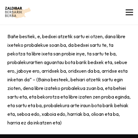
Bañe bestiek, e, bedxei atzetik sartu ei otzen, dana libre
ixeteko probalekue soan ba, da bedxei sartu te, ta
pekotza ta libre ixeta san probie inye, ta sartu te ba,
probalekurartien aguantau bota barik bedxek eta, sebue
ero, jaboye ero, arridxek ba, oridxuen da ba, arridxe esta
inketan da” – (Baina besteek, behiari atzetik sartu egin
zioten, dena libre izateko probalekua zuan ba, eta behiei
sartu eta, eta bekorotza eta libre izaten zen proba eginda,
eta sartu eta ba, probalekura arte iraun bota barik behiak
eta, seboa edo, xaboia edo, harriak ba, olioan eta ba,
harria ez da inkatzen eta)