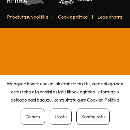
Pribatutasun politika
|
Cookie politika
|
Lege oharra
Webgune honek cookie-ak erabiltzen ditu, zure nabigazioa
errazteko eta analisi estatistikoak egiteko. Informazio
gehiago nahi baduzu, kontsultatu gure
Cookien Politika
Onartu
Ukatu
Konfiguratu