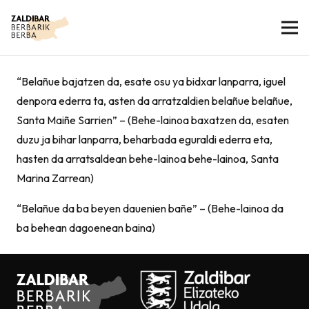
“Belañue bajatzen da, esate osu ya bidxar lanparra, iguel
denpora ederra ta, asten da arratzaldien belañue belañue,
Santa Maiñe Sarrien” – (Behe-lainoa baxatzen da, esaten
duzu ja bihar lanparra, beharbada eguraldi ederra eta,
hasten da arratsaldean behe-lainoa behe-lainoa, Santa
Marina Zarrean)
“Belañue da ba beyen dauenien bañe” – (Behe-lainoa da
ba behean dagoenean baina)