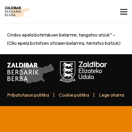
Oridxo epela botetakuen belarrire, tangatxo atzuk” –
(Olio epela botatzen zitzaien belarrira, tantatxo batzuk)
Pribatutasun politika
|
Cookie politika
|
Lege oharra