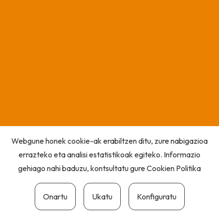
Webgune honek cookie-ak erabiltzen ditu, zure nabigazioa
errazteko eta analisi estatistikoak egiteko. Informazio
gehiago nahi baduzu, kontsultatu gure
Cookien Politika
Onartu
Ukatu
Konfiguratu