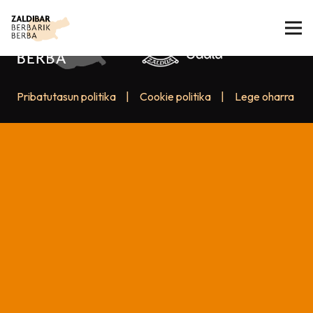
Pribatutasun politika
|
Cookie politika
|
Lege oharra