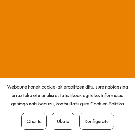
Webgune honek cookie-ak erabiltzen ditu, zure nabigazioa
errazteko eta analisi estatistikoak egiteko. Informazio
gehiago nahi baduzu, kontsultatu gure
Cookien Politika
Onartu
Ukatu
Konfiguratu