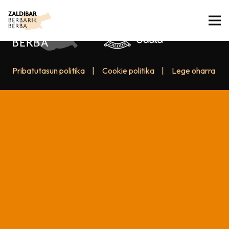
Pribatutasun politika
|
Cookie politika
|
Lege oharra