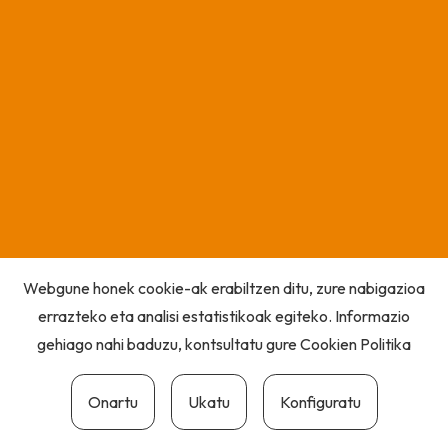
Webgune honek cookie-ak erabiltzen ditu, zure nabigazioa
errazteko eta analisi estatistikoak egiteko. Informazio
gehiago nahi baduzu, kontsultatu gure
Cookien Politika
Onartu
Ukatu
Konfiguratu