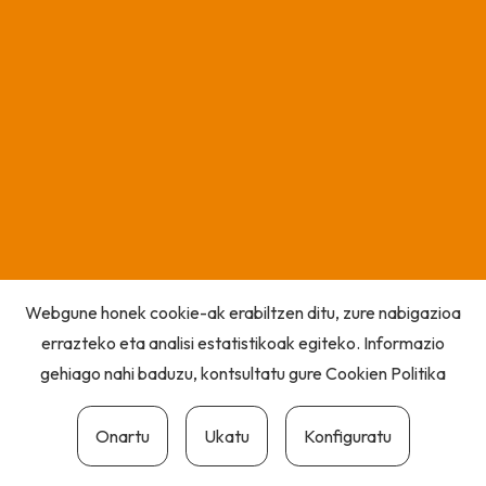
Webgune honek cookie-ak erabiltzen ditu, zure nabigazioa
errazteko eta analisi estatistikoak egiteko. Informazio
gehiago nahi baduzu, kontsultatu gure
Cookien Politika
Onartu
Ukatu
Konfiguratu