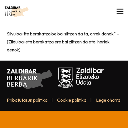
Silyu bai tte berakatza be bai siltzen da ta, orrek danok” –
(Zildu bai eta berakatza ere bai ziltzen da eta, horiek
denok)
Pribatutasun politika
|
Cookie politika
|
Lege oharra