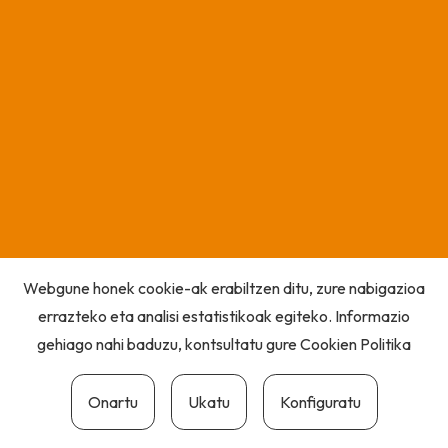
Webgune honek cookie-ak erabiltzen ditu, zure nabigazioa
errazteko eta analisi estatistikoak egiteko. Informazio
gehiago nahi baduzu, kontsultatu gure
Cookien Politika
Onartu
Ukatu
Konfiguratu