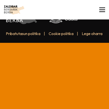
Pribatutasun politika
|
Cookie politika
|
Lege oharra