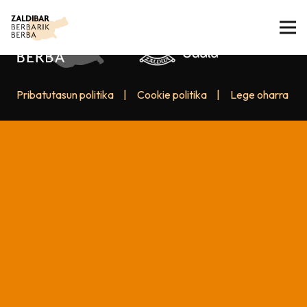
Pribatutasun politika
|
Cookie politika
|
Lege oharra