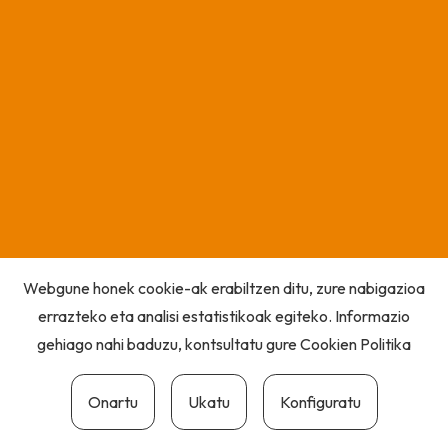
Webgune honek cookie-ak erabiltzen ditu, zure nabigazioa
errazteko eta analisi estatistikoak egiteko. Informazio
gehiago nahi baduzu, kontsultatu gure
Cookien Politika
Onartu
Ukatu
Konfiguratu