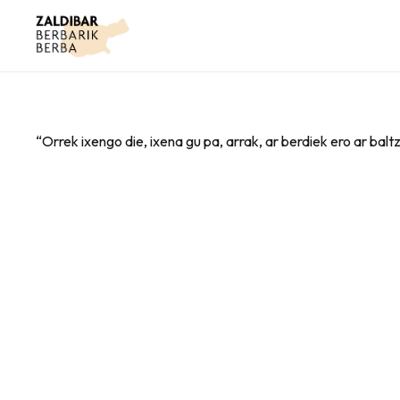
“Orrek ixengo die, ixena gu pa, arrak, ar berdiek ero ar balt