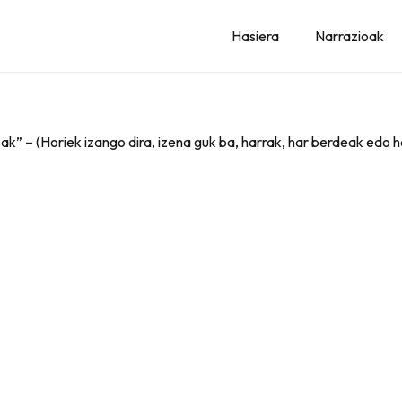
Hasiera
Narrazioak
zak” – (Horiek izango dira, izena guk ba, harrak, har berdeak edo h