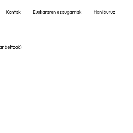
Kantak
Euskararen ezaugarriak
Honi buruz
ar beltzak)