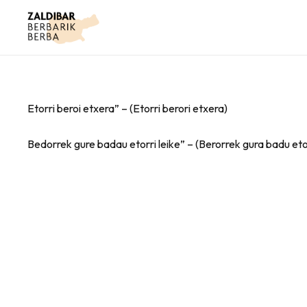
Etorri beroi etxera” – (Etorri berori etxera)
Bedorrek gure badau etorri leike” – (Berorrek gura badu etor