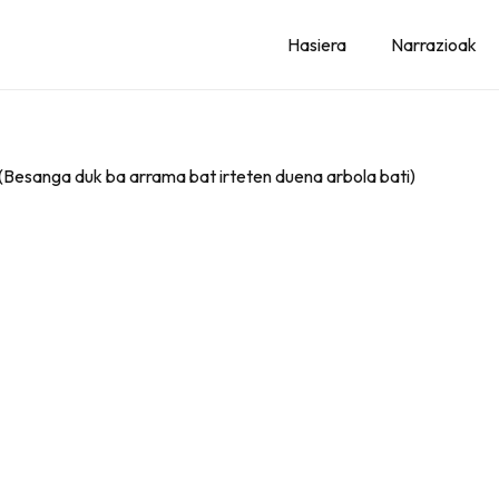
Hasiera
Narrazioak
(Besanga duk ba arrama bat irteten duena arbola bati)