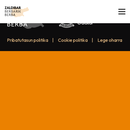
Pribatutasun politika
|
Cookie politika
|
Lege oharra