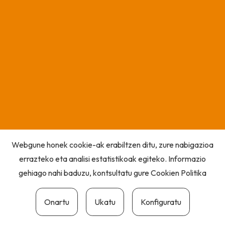
Webgune honek cookie-ak erabiltzen ditu, zure nabigazioa
errazteko eta analisi estatistikoak egiteko. Informazio
gehiago nahi baduzu, kontsultatu gure
Cookien Politika
Onartu
Ukatu
Konfiguratu