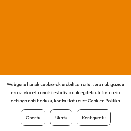
Webgune honek cookie-ak erabiltzen ditu, zure nabigazioa
errazteko eta analisi estatistikoak egiteko. Informazio
gehiago nahi baduzu, kontsultatu gure
Cookien Politika
Onartu
Ukatu
Konfiguratu