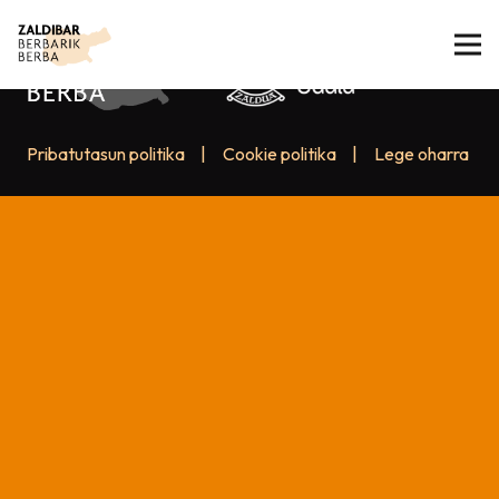
Pribatutasun politika
|
Cookie politika
|
Lege oharra