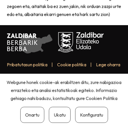
zegoen eta, aitaitak ba ez zuen jakin, nik orduan zazpi urte
edo eta, albaitaria ekarri genuen eta hark sartu zion)
Pribatutasun politika
|
Cookie politika
|
Lege oharra
Webgune honek cookie-ak erabiltzen ditu, zure nabigazioa
errazteko eta analisi estatistikoak egiteko. Informazio
gehiago nahi baduzu, kontsultatu gure
Cookien Politika
Onartu
Ukatu
Konfiguratu