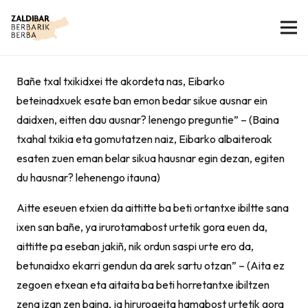
Bañe txal txikidxei tte akordeta nas, Eibarko
beteinadxuek esate ban emon bedar sikue ausnar ein
daidxen, eitten dau ausnar? lenengo preguntie” – (Baina
txahal txikia eta gomutatzen naiz, Eibarko albaiteroak
esaten zuen eman belar sikua hausnar egin dezan, egiten
du hausnar? lehenengo itauna)
Aitte eseuen etxien da aittitte ba beti ortantxe ibiltte sana
ixen san bañe, ya irurotamabost urtetik gora euen da,
aittitte pa eseban jakiñ, nik ordun saspi urte ero da,
betunaidxo ekarri gendun da arek sartu otzan” – (Aita ez
zegoen etxean eta aitaita ba beti horretantxe ibiltzen
zena izan zen baina, ja hirurogeita hamabost urtetik gora