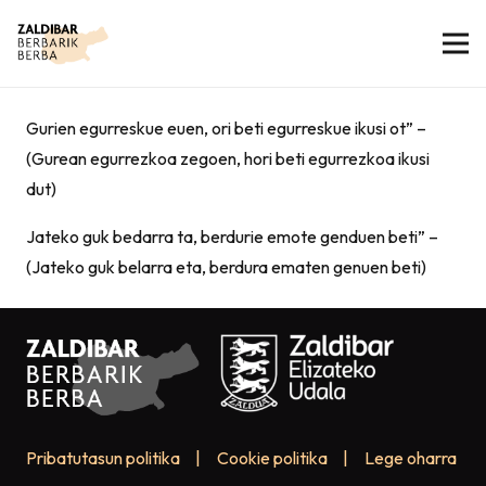
Gurien egurreskue euen, ori beti egurreskue ikusi ot” –
(Gurean egurrezkoa zegoen, hori beti egurrezkoa ikusi
dut)
Jateko guk bedarra ta, berdurie emote genduen beti” –
(Jateko guk belarra eta, berdura ematen genuen beti)
Pribatutasun politika
|
Cookie politika
|
Lege oharra