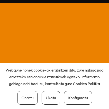
Webgune honek cookie-ak erabiltzen ditu, zure nabigazioa
errazteko eta analisi estatistikoak egiteko. Informazio
gehiago nahi baduzu, kontsultatu gure
Cookien Politika
Onartu
Ukatu
Konfiguratu