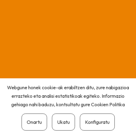
Webgune honek cookie-ak erabiltzen ditu, zure nabigazioa
errazteko eta analisi estatistikoak egiteko. Informazio
gehiago nahi baduzu, kontsultatu gure
Cookien Politika
Onartu
Ukatu
Konfiguratu