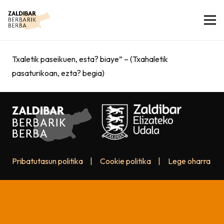
Txaletik paseikuen, esta? biaye” – (Txahaletik
pasaturikoan, ezta? begia)
Pribatutasun politika
|
Cookie politika
|
Lege oharra