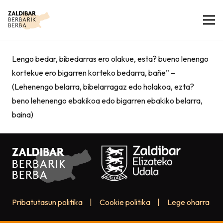
Lengo bedar, bibedarras ero olakue, esta? bueno lenengo
kortekue ero bigarren korteko bedarra, bañe” –
(Lehenengo belarra, bibelarragaz edo holakoa, ezta?
beno lehenengo ebakikoa edo bigarren ebakiko belarra,
baina)
Pribatutasun politika
|
Cookie politika
|
Lege oharra