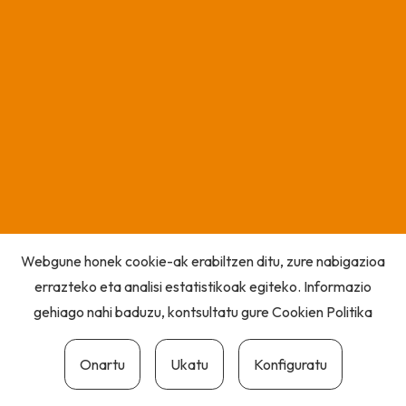
Webgune honek cookie-ak erabiltzen ditu, zure nabigazioa
errazteko eta analisi estatistikoak egiteko. Informazio
gehiago nahi baduzu, kontsultatu gure
Cookien Politika
Onartu
Ukatu
Konfiguratu