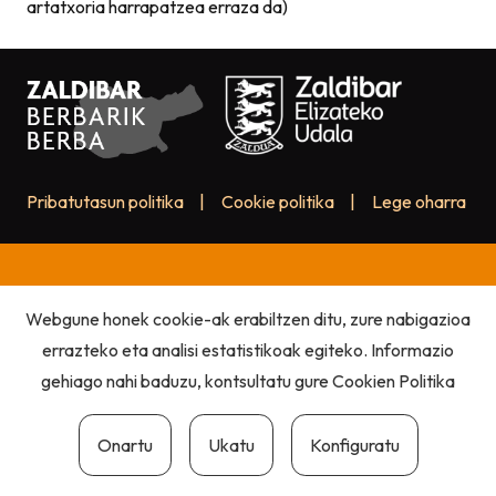
artatxoria harrapatzea erraza da)
Pribatutasun politika
|
Cookie politika
|
Lege oharra
Webgune honek cookie-ak erabiltzen ditu, zure nabigazioa
errazteko eta analisi estatistikoak egiteko. Informazio
gehiago nahi baduzu, kontsultatu gure
Cookien Politika
Onartu
Ukatu
Konfiguratu