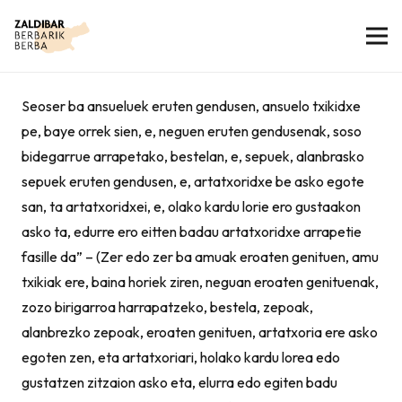
Seoser ba ansueluek eruten gendusen, ansuelo txikidxe
pe, baye orrek sien, e, neguen eruten gendusenak, soso
bidegarrue arrapetako, bestelan, e, sepuek, alanbrasko
sepuek eruten gendusen, e, artatxoridxe be asko egote
san, ta artatxoridxei, e, olako kardu lorie ero gustaakon
asko ta, edurre ero eitten badau artatxoridxe arrapetie
fasille da” – (Zer edo zer ba amuak eroaten genituen, amu
txikiak ere, baina horiek ziren, neguan eroaten genituenak,
zozo birigarroa harrapatzeko, bestela, zepoak,
alanbrezko zepoak, eroaten genituen, artatxoria ere asko
egoten zen, eta artatxoriari, holako kardu lorea edo
gustatzen zitzaion asko eta, elurra edo egiten badu