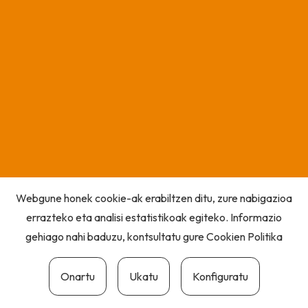
Webgune honek cookie-ak erabiltzen ditu, zure nabigazioa
errazteko eta analisi estatistikoak egiteko. Informazio
gehiago nahi baduzu, kontsultatu gure
Cookien Politika
Onartu
Ukatu
Konfiguratu