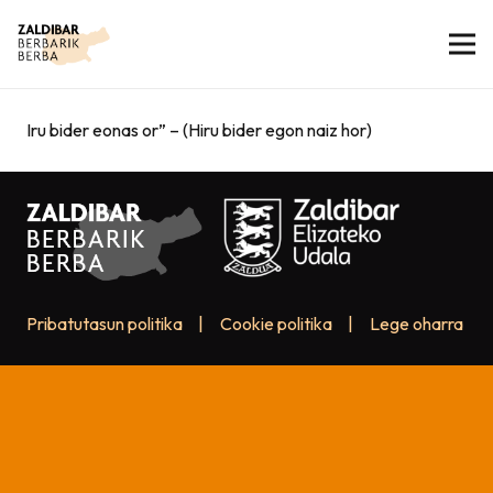
Iru bider eonas or” – (Hiru bider egon naiz hor)
Pribatutasun politika
|
Cookie politika
|
Lege oharra