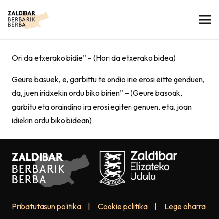
Ori da etxerako bidie” – (Hori da etxerako bidea)
Geure basuek, e, garbittu te ondio irie erosi eitte genduen,
da, juen iridxekin ordu biko birien” – (Geure basoak,
garbitu eta oraindino ira erosi egiten genuen, eta, joan
idiekin ordu biko bidean)
Pribatutasun politika
|
Cookie politika
|
Lege oharra