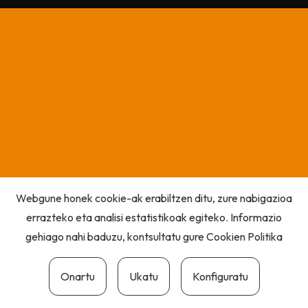
Webgune honek cookie-ak erabiltzen ditu, zure nabigazioa
errazteko eta analisi estatistikoak egiteko. Informazio
gehiago nahi baduzu, kontsultatu gure
Cookien Politika
Onartu
Ukatu
Konfiguratu