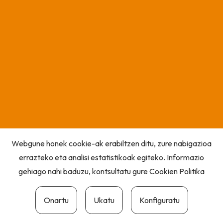
Webgune honek cookie-ak erabiltzen ditu, zure nabigazioa
errazteko eta analisi estatistikoak egiteko. Informazio
gehiago nahi baduzu, kontsultatu gure
Cookien Politika
Onartu
Ukatu
Konfiguratu