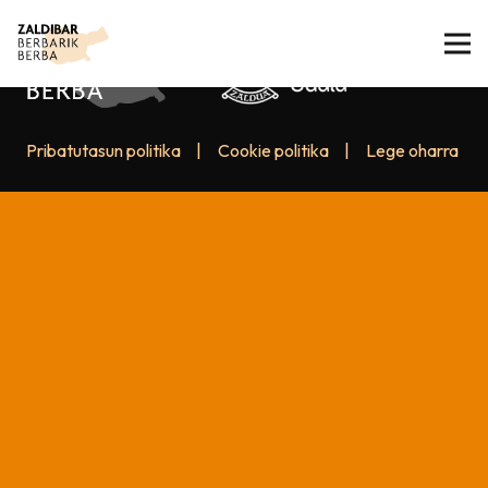
Pribatutasun politika
|
Cookie politika
|
Lege oharra