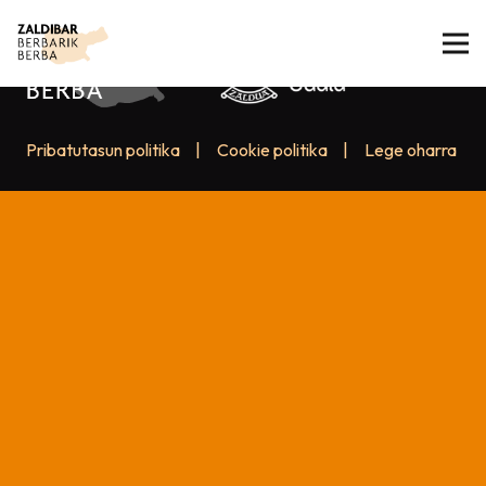
Pribatutasun politika
|
Cookie politika
|
Lege oharra