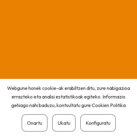
Webgune honek cookie-ak erabiltzen ditu, zure nabigazioa
errazteko eta analisi estatistikoak egiteko. Informazio
gehiago nahi baduzu, kontsultatu gure
Cookien Politika
Onartu
Ukatu
Konfiguratu