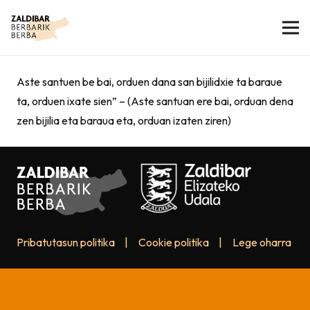
Aste santuen be bai, orduen dana san bijilidxie ta baraue
ta, orduen ixate sien” – (Aste santuan ere bai, orduan dena
zen bijilia eta baraua eta, orduan izaten ziren)
Pribatutasun politika
|
Cookie politika
|
Lege oharra