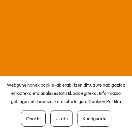
Webgune honek cookie-ak erabiltzen ditu, zure nabigazioa
errazteko eta analisi estatistikoak egiteko. Informazio
gehiago nahi baduzu, kontsultatu gure
Cookien Politika
Onartu
Ukatu
Konfiguratu