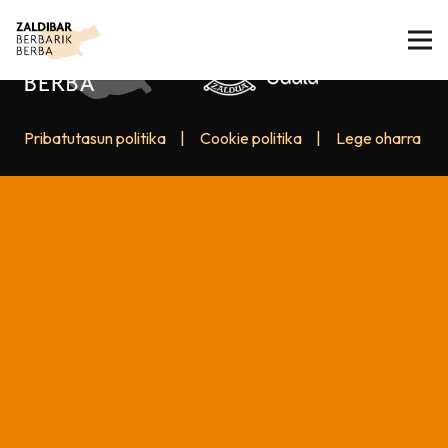
Pribatutasun politika
|
Cookie politika
|
Lege oharra