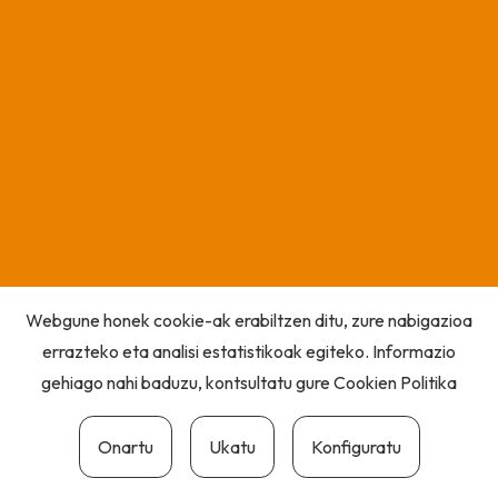
Webgune honek cookie-ak erabiltzen ditu, zure nabigazioa
errazteko eta analisi estatistikoak egiteko. Informazio
gehiago nahi baduzu, kontsultatu gure
Cookien Politika
Onartu
Ukatu
Konfiguratu