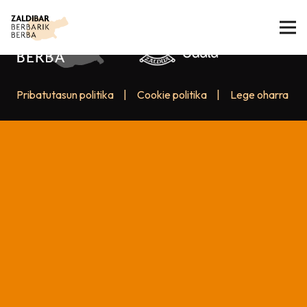
Pribatutasun politika
|
Cookie politika
|
Lege oharra