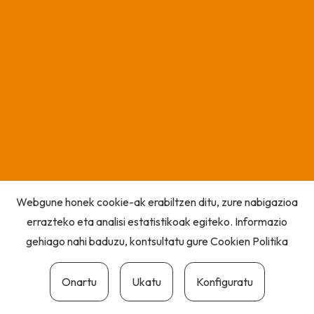
Webgune honek cookie-ak erabiltzen ditu, zure nabigazioa
errazteko eta analisi estatistikoak egiteko. Informazio
gehiago nahi baduzu, kontsultatu gure
Cookien Politika
Onartu
Ukatu
Konfiguratu