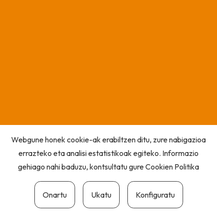
Webgune honek cookie-ak erabiltzen ditu, zure nabigazioa
errazteko eta analisi estatistikoak egiteko. Informazio
gehiago nahi baduzu, kontsultatu gure
Cookien Politika
Onartu
Ukatu
Konfiguratu