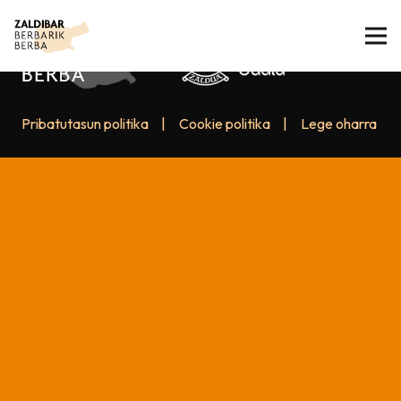
Pribatutasun politika
|
Cookie politika
|
Lege oharra