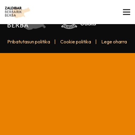
Pribatutasun politika
|
Cookie politika
|
Lege oharra