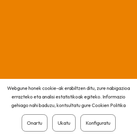
Webgune honek cookie-ak erabiltzen ditu, zure nabigazioa
errazteko eta analisi estatistikoak egiteko. Informazio
gehiago nahi baduzu, kontsultatu gure
Cookien Politika
Onartu
Ukatu
Konfiguratu