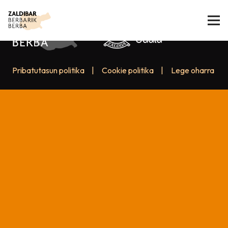
Pribatutasun politika
|
Cookie politika
|
Lege oharra