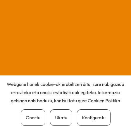
Webgune honek cookie-ak erabiltzen ditu, zure nabigazioa
errazteko eta analisi estatistikoak egiteko. Informazio
gehiago nahi baduzu, kontsultatu gure
Cookien Politika
Onartu
Ukatu
Konfiguratu