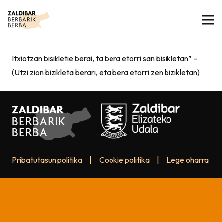
Itxiotzan bisikletie berai, ta bera etorri san bisikletan” –
(Utzi zion bizikleta berari, eta bera etorri zen bizikletan)
Pribatutasun politika
|
Cookie politika
|
Lege oharra