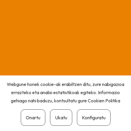
Webgune honek cookie-ak erabiltzen ditu, zure nabigazioa
errazteko eta analisi estatistikoak egiteko. Informazio
gehiago nahi baduzu, kontsultatu gure
Cookien Politika
Onartu
Ukatu
Konfiguratu