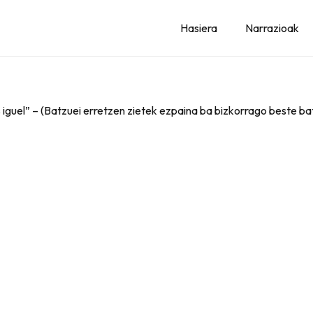
Hasiera
Narrazioak
iguel” – (Batzuei erretzen zietek ezpaina ba bizkorrago beste b