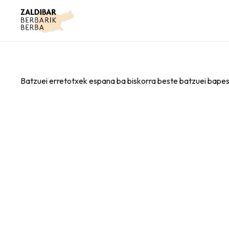
Batzuei erretotxek espana ba biskorra beste batzuei bapes 