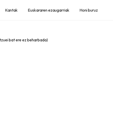
Kantak
Euskararen ezaugarriak
Honi buruz
atzuei bat ere ez beharbada)