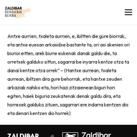
Antxe aurrien, txaleta aurrien, e, ibiltten die gure biorrak,
eta antxe euesan arkasidxe bastante ta, ori asi akenien ori
biurioi eitten, arek biurie eukenak danak galdu die, ta
orretxek galduko sittun, sagarrai be inyarra kentze otza ta
danai kentze otza orrek” – (Hantxe aurrean, txaleta
aurrean, ibiltzen dira gure behorrak, eta hantxe zeuden
arkaziak nahiko eta, hori hazi zitzaienean biguri hori
egiten, haiek biguria zeukatenak denak galdu dira, eta
horrexek galduko zituen, sagarrari ere indarra kentzen dio
eta denari kentzen dio horrek)