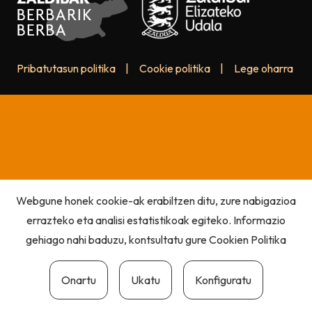
Pribatutasun politika
|
Cookie politika
|
Lege oharra
Webgune honek cookie-ak erabiltzen ditu, zure nabigazioa
errazteko eta analisi estatistikoak egiteko. Informazio
gehiago nahi baduzu, kontsultatu gure
Cookien Politika
Onartu
Ukatu
Konfiguratu