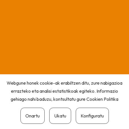
Webgune honek cookie-ak erabiltzen ditu, zure nabigazioa
errazteko eta analisi estatistikoak egiteko. Informazio
gehiago nahi baduzu, kontsultatu gure
Cookien Politika
Onartu
Ukatu
Konfiguratu