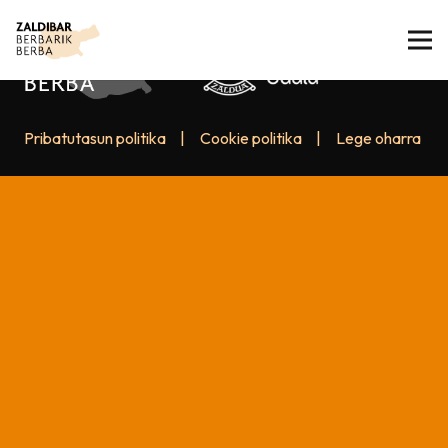
Pribatutasun politika
|
Cookie politika
|
Lege oharra