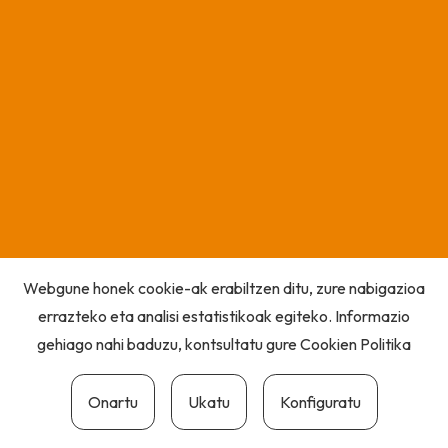
Webgune honek cookie-ak erabiltzen ditu, zure nabigazioa
errazteko eta analisi estatistikoak egiteko. Informazio
gehiago nahi baduzu, kontsultatu gure
Cookien Politika
Onartu
Ukatu
Konfiguratu