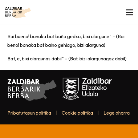
Bai bueno! banaka bat baño gedxa, bixi alargune” – (Bai
beno! banaka bat baino gehiago, bizi alarguna)
Bat, e, bixi alargunas dabil” – (Bat, bizi alargunagaz dabil)
Pribatutasun politika
|
Cookie politika
|
Lege oharra